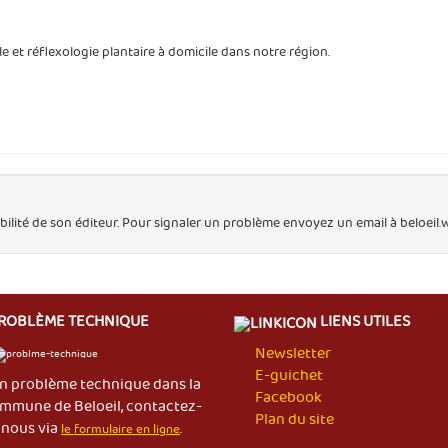
 et réflexologie plantaire à domicile dans notre région.
bilité de son éditeur. Pour signaler un problème envoyez un email à beloei
ROBLÈME TECHNIQUE
LIENS UTILES
Newsletter
E-guichet
n problème technique dans la
Facebook
mmune de Beloeil, contactez-
Plan du site
nous via
le formulaire en ligne
.