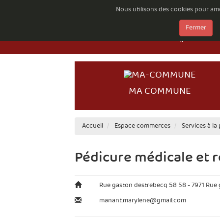
Nous utilisons des cookies pour amél
Emploi à la Com
Fermer
Documents à té
Règlements comp
MA COMMUNE
Accueil
Espace commerces
Services à la
Pédicure médicale et r
Rue gaston destrebecq 58 58 - 7971 Rue
manant.marylene@gmail.com