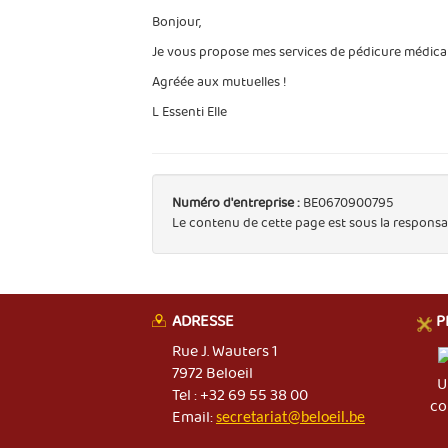
Bonjour,
Je vous propose mes services de pédicure médicale
Agréée aux mutuelles !
L Essenti Elle
Numéro d'entreprise :
BE0670900795
Le contenu de cette page est sous la responsa
ADRESSE
P
Rue J. Wauters 1
7972 Beloeil
U
Tel : +32 69 55 38 00
co
Email:
secretariat@beloeil.be