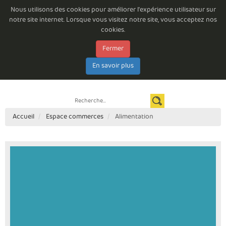
Nous utilisons des cookies pour améliorer l'expérience utilisateur sur
notre site internet. Lorsque vous visitez notre site, vous acceptez nos
cookies.
Fermer
Emploi à la Commune de Beloeil
Consultations permanentes
Les arrêtés du Bourgmestre
Documents à télécharger
E-guichet
En savoir plus
Espace citoyen
Newsletter
Contact
Règlements complémentaires de circulation routière
Accueil
Espace commerces
Alimentation