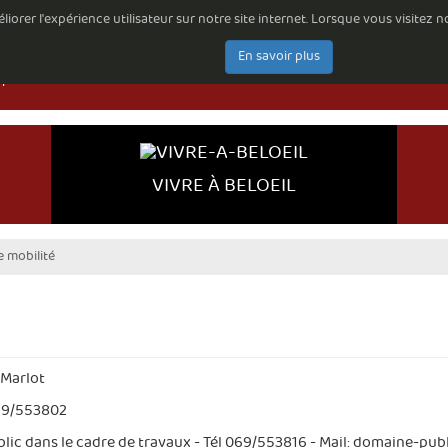
iorer l'expérience utilisateur sur notre site internet. Lorsque vous visitez n
mune de Beloeil
Consultations permanentes
Les arrêtés du Bourgmestre
En savoir plus
lécharger
E-guichet
Espace citoyen
Newsletter
Contact
lémentaires de circulation routière
VIVRE À BELOEIL
e mobilité
 Marlot
69/553802
ic dans le cadre de travaux - Tél 069/553816 - Mail:
domaine-publ