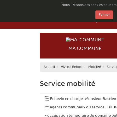
Nous utilisons des cookies pour amél
Emploi à la Com
Fermer
Documents à té
Règlements comp
MA COMMUNE
Accueil
Vivre à Beloeil
Mobilité
Servic
Service mobilité
 Echevin en charge : Monsieur Bastien
 agents communaux du service : Tél 0
- occupation temporaire du domaine publ