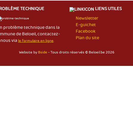
ROBLÈME TECHNIQUE
LIENS UTILES
Newsletter
E-guichet
n problème technique dans la
Facebook
mmune de Beloeil, contactez-
Plan du site
nous via
le formulaire en ligne
.
Website by
Bside
- Tous droits réservés © Beloeil.be 2026