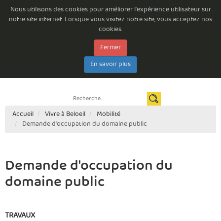
Nous utilisons des cookies pour améliorer l'expérience utilisateur sur
notre site internet. Lorsque vous visitez notre site, vous acceptez nos
cookies.
Fermer
Emploi à la Commune de Beloeil
Consultations permanentes
Les arrêtés du Bourgmestre
Documents à télécharger
E-guichet
En savoir plus
Espace citoyen
Newsletter
Contact
Règlements complémentaires de circulation routière
Accueil
Vivre à Beloeil
Mobilité
Demande d'occupation du domaine public
Demande d'occupation du
domaine public
TRAVAUX