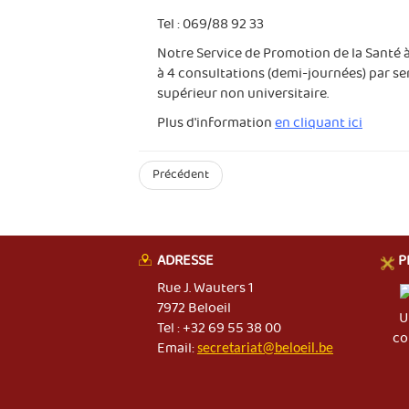
Tel : 069/88 92 33
Notre Service de Promotion de la Santé à
à 4 consultations (demi-journées) par s
supérieur non universitaire.
Plus d'information
en cliquant ici
Précédent
ADRESSE
P
Rue J. Wauters 1
7972 Beloeil
U
Tel : +32 69 55 38 00
co
Email:
secretariat@beloeil.be