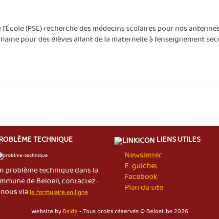
 l’École (PSE) recherche des médecins scolaires pour nos antennes 
emaine pour des élèves allant de la maternelle à l’enseignement s
ROBLÈME TECHNIQUE
LIENS UTILES
Newsletter
E-guichet
n problème technique dans la
Facebook
mmune de Beloeil, contactez-
Plan du site
nous via
le formulaire en ligne
.
Website by
Bside
- Tous droits réservés © Beloeil.be 2026