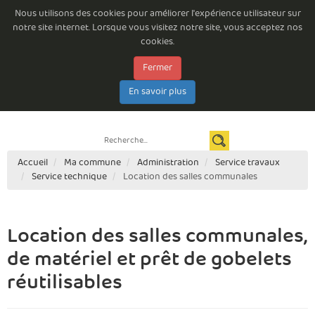
Nous utilisons des cookies pour améliorer l'expérience utilisateur sur
notre site internet. Lorsque vous visitez notre site, vous acceptez nos
cookies.
Fermer
Emploi à la Commune de Beloeil
Consultations permanentes
Les arrêtés du Bourgmestre
Documents à télécharger
E-guichet
En savoir plus
Espace citoyen
Newsletter
Contact
Règlements complémentaires de circulation routière
Accueil
Ma commune
Administration
Service travaux
Service technique
Location des salles communales
Location des salles communales,
de matériel et prêt de gobelets
réutilisables