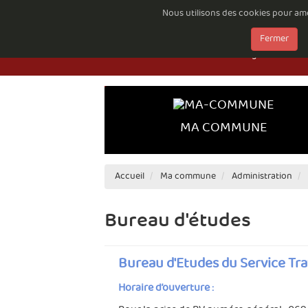
Nous utilisons des cookies pour amél
Emploi à la Com
Fermer
Documents à té
Règlements comp
MA COMMUNE
Accueil
Ma commune
Administration
Bureau d'études
Bureau d'Etudes du Service Tr
Horaire d’ouverture :