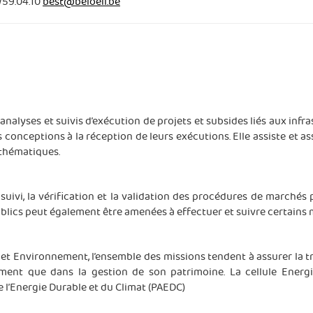
/59.04.10
best@beloeil.be
analyses et suivis d’exécution de projets et subsides liés aux infr
s conceptions à la réception de leurs exécutions. Elle assiste et a
ithématiques.
 suivi, la vérification et la validation des procédures de marchés
publics peut également être amenées à effectuer et suivre certains 
t et Environnement, l’ensemble des missions tendent à assurer la t
ent que dans la gestion de son patrimoine. La cellule Energie
e l’Energie Durable et du Climat (PAEDC)