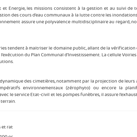
t et Energie, les missions consistent à la gestion et au suivi d
estion des cours d’eau communaux à la lutte contre les inondations
vironnement assure une polyvalence multidisciplinaire au regard, n
ries tendent à maitriser le domaine public, allant de la vérificatio
l’exécution du Plan Communal d’Investissement. La cellule Voiries s
utions.
on dynamique des cimetières, notamment par la projection de leu
 impératifs environnementaux (zérophyto) ou encore la plani
vec le service Etat-civil et les pompes funèbres, il assure l’exhau
terrain.
 et rat