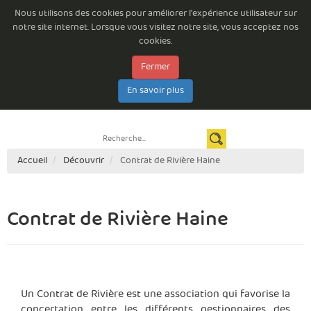
Nous utilisons des cookies pour améliorer l'expérience utilisateur sur
notre site internet. Lorsque vous visitez notre site, vous acceptez nos
cookies.
Fermer
Emploi à la Commune de Beloeil
Consultations permanentes
Les arrêtés du Bourgmestre
Documents à télécharger
E-guichet
En savoir plus
Espace citoyen
Newsletter
Contact
Règlements complémentaires de circulation routière
Accueil
Découvrir
Contrat de Rivière Haine
Contrat de Rivière Haine
Un Contrat de Rivière est une association qui favorise la
concertation entre les différents gestionnaires des