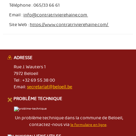
Téléphone : 065/33 66 61
Email :
info@contratrivierehaine.com
Site Web :
https://www.contratrivierehaine.com/
ADRESSE
Rue J. Wauters 1
7972 Beloeil
Tel : +32 69 55 38 00
Email:
secretariat@beloeil.be
PROBLÈME TECHNIQUE
Un problème technique dans la commune de Beloeil,
contactez-nous via
le formulaire en ligne
.