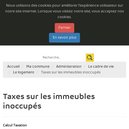
Nous utilisons des cookies pour améliorer l'expérience utilisateur sur
notre site internet. Lorsque vous visitez notre site, vous acceptez nos
cookies.
Fermer
Emploi à la Commune de Beloeil
Consultations permanentes
Les arrêtés du Bourgmestre
Documents à télécharger
E-guichet
En savoir plus
Espace citoyen
Newsletter
Contact
Règlements complémentaires de circulation routière
Accueil
Ma commune
Administration
Le cadre de vie
Le logement
Taxes sur les immeubles inoccupés
Taxes sur les immeubles
inoccupés
Calcul Taxation