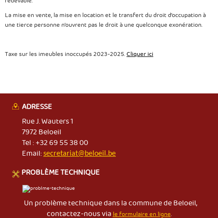
redevable.
La mise en vente, la mise en location et le transfert du droit d’occupation à
une tierce personne n’ouvrent pas le droit à une quelconque exonération.
Taxe sur les imeubles inoccupés 2023-2025.
Cliquer ici
ADRESSE
Rue J. Wauters 1
7972 Beloeil
Tel : +32 69 55 38 00
Email:
secretariat@beloeil.be
PROBLÈME TECHNIQUE
Un problème technique dans la commune de Beloeil,
contactez-nous via
le formulaire en ligne
.