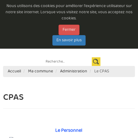
Nous utilisons des cookies pour améliorer l'expérience utilisateur sur
notre site internet. Lorsque vous visitez notre site, vous acceptez nos
cookies.
Fermer
Emploi à la Commune de Beloeil
Consultations permanentes
Les arrêtés du Bourgmestre
Documents à télécharger
E-guichet
En savoir plus
Espace citoyen
Newsletter
Contact
Règlements complémentaires de circulation routière
Accueil
Ma commune
Administration
Le CPAS
CPAS
Le Personnel