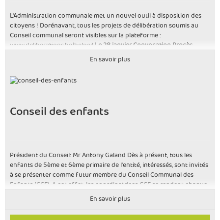
L'Administration communale met un nouvel outil à disposition des
citoyens ! Dorénavant, tous les projets de délibération soumis au
Conseil communal seront visibles sur la plateforme :
www.deliberations.be/beloeil
Le 28 janvier
Convocation
Procès-
verbal
Le 18 mars
Convocation
Procès-verbal
Le 15 avril
En savoir plus
Convocation
Procès-verbal
Le 20 mai
Convocation
Procès-verbal
Le
17 juin
Convocation
Procès-verbal
Le 26 août
Convocation Procès-
verbal
Le 30 septembre
Convocation Procès-verbal
Le 21 octobre
Convocation Procès-verbal
Le 18 novembre
Convocation Procès-
verbal
Le 16 décembre
Convocation Procès-verbal
Conseil des enfants
Président du Conseil: Mr Antony Galand Dès à présent, tous les
enfants de 5ème et 6ème primaire de l'entité, intéressés, sont invités
à se présenter comme futur membre du Conseil Communal des
Enfants (CCE). A cet effet, les coordinatrices CCE se rendent chaque
début d’année scolaire dans toutes les écoles du territoire beloeillois
En savoir plus
afin d'organiser les élections. Pourquoi un Conseil Communal des
Enfants ? « Les conseils communaux des enfants sont des