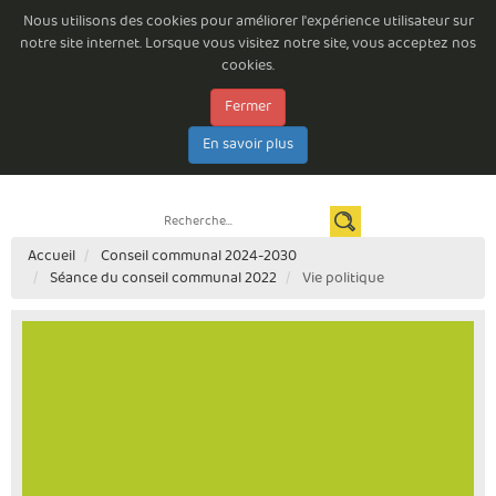
Nous utilisons des cookies pour améliorer l'expérience utilisateur sur
notre site internet. Lorsque vous visitez notre site, vous acceptez nos
cookies.
Fermer
Emploi à la Commune de Beloeil
Consultations permanentes
Les arrêtés du Bourgmestre
Documents à télécharger
E-guichet
En savoir plus
Espace citoyen
Newsletter
Contact
Règlements complémentaires de circulation routière
Accueil
Conseil communal 2024-2030
Séance du conseil communal 2022
Vie politique